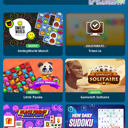
NUEVO
SOLO PARA PC
SmileyWorld Match
Triset.io
NUEVO
NUEVO
Little Panda
Gameloft Solitaire