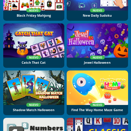
NUEVO
NUEVO
Black Friday Mahjong
New Daily Sudoku
NUEVO
NUEVO
Catch That Cat
Jewel Halloween
NUEVO
NUEVO
Shadow Match Halloween
Find The Way Home Maze Game