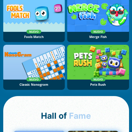
NUEVO
NUEVO
Fools Match
Merge Fish
NUEVO
NUEVO
Classic Nonogram
Pets Rush
Hall of
Fame