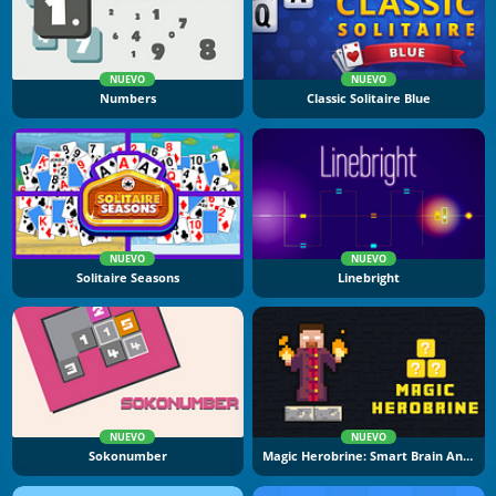
NUEVO
NUEVO
Numbers
Classic Solitaire Blue
NUEVO
NUEVO
Solitaire Seasons
Linebright
NUEVO
NUEVO
Sokonumber
Magic Herobrine: Smart Brain And Puzzle Quest