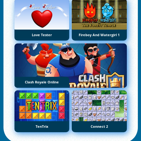
Love Tester
Fireboy And Watergirl 1
Clash Royale Online
TenTrix
Connect 2