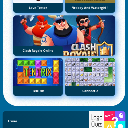
Love Tester
Fireboy And Watergirl 1
Clash Royale Online
TenTrix
Connect 2
Trivia