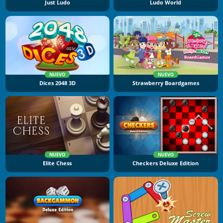
Just Ludo
Ludo World
NUEVO
NUEVO
Dices 2048 3D
Strawberry Boardgames
NUEVO
NUEVO
Elite Chess
Checkers Deluxe Edition