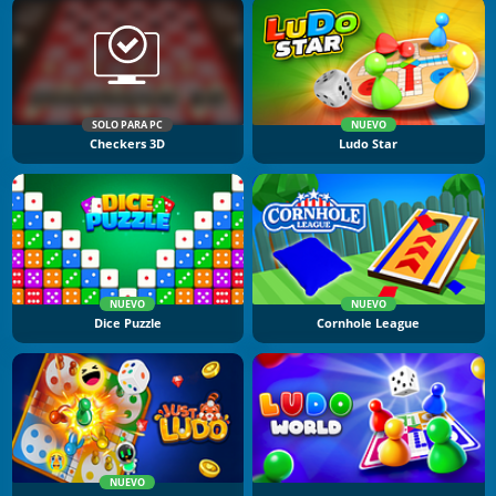
SOLO PARA PC
NUEVO
Checkers 3D
Ludo Star
NUEVO
NUEVO
Dice Puzzle
Cornhole League
NUEVO