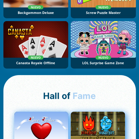
NUEVO
NUEVO
Backgammon Deluxe
Screw Puzzle Master
NUEVO
NUEVO
Canasta Royale Offline
LOL Surprise Game Zone
Hall of
Fame