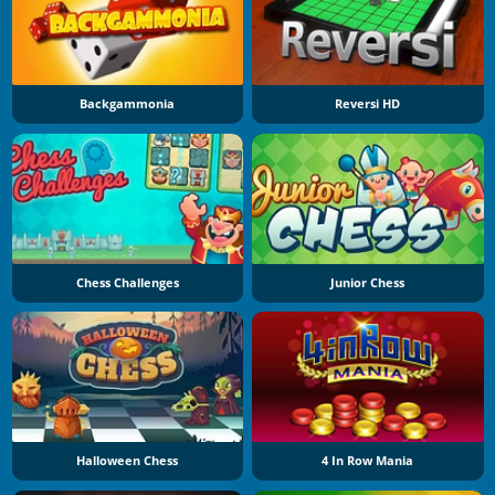
Backgammonia
Reversi HD
Chess Challenges
Junior Chess
Halloween Chess
4 In Row Mania