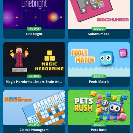
NUEVO
NUEVO
Linebright
Sokonumber
NUEVO
NUEVO
Magic Herobrine: Smart Brain And Puzzle Quest
Fools Match
NUEVO
NUEVO
Classic Nonogram
Pets Rush