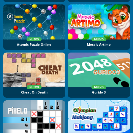
NUEVO
NUEVO
Atomic Puzzle Online
Mosaic Artimo
NUEVO
NUEVO
Cheat On Death
Gurido 3