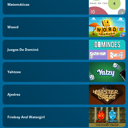
Matemáticas
Woord
Juegos De Dominó
Yahtzee
Ajedrez
Fireboy And Watergirl