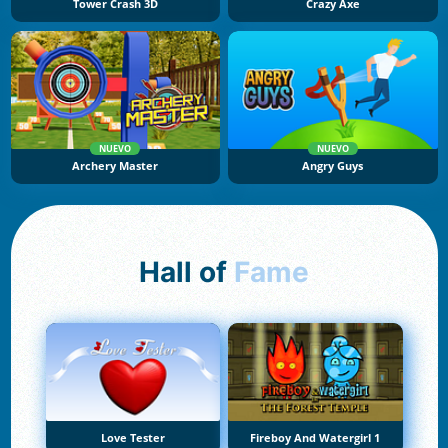
Tower Crash 3D
Crazy Axe
NUEVO
NUEVO
Archery Master
Angry Guys
Hall of
Fame
Love Tester
Fireboy And Watergirl 1