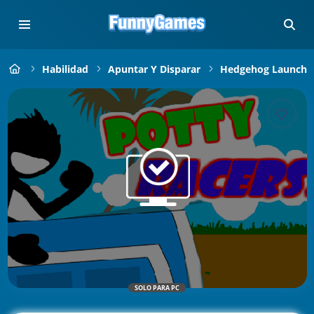
Habilidad
Apuntar Y Disparar
Hedgehog Launch
SOLO PARA PC