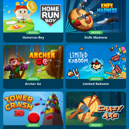
NUEVO
NUEVO
Homerun Boy
Knife Madness
NUEVO
NUEVO
Archer Go
Limited Kaboom
NUEVO
NUEVO