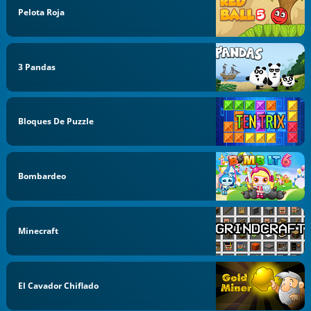
Pelota Roja
3 Pandas
Bloques De Puzzle
Bombardeo
Minecraft
El Cavador Chiflado