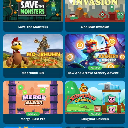
Save The Monsters
One Man Invasion
NUEVO
Moorhuhn 360
Bow And Arrow: Archery Adventure
NUEVO
NUEVO
Merge Blast Pro
Slingshot Chicken