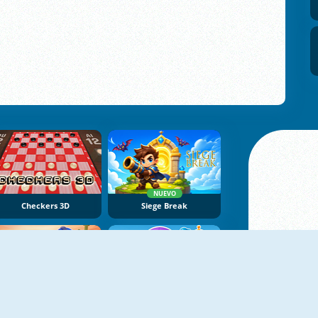
NUEVO
Checkers 3D
Siege Break
NUEVO
NUEVO
Battle Arena
Dogs Vs Aliens