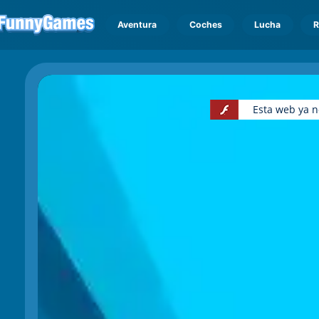
Aventura
Coches
Lucha
R
Esta web ya n