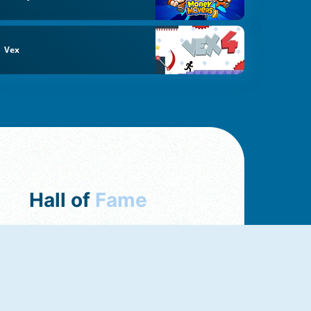
Vex
Hall of
Fame