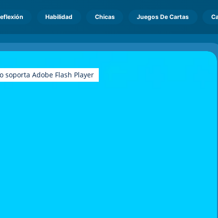
eflexión
Habilidad
Chicas
Juegos De Cartas
Ca
o soporta Adobe Flash Player