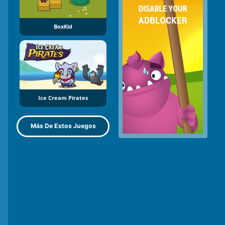
BoxKid
Ice Cream Pirates
Más De Estos Juegos