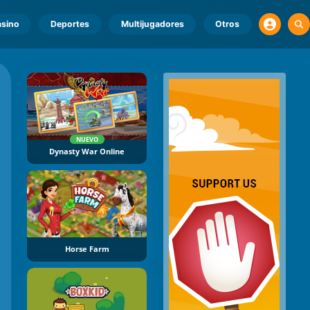
sino
Deportes
Multijugadores
Otros
NUEVO
Dynasty War Online
Horse Farm