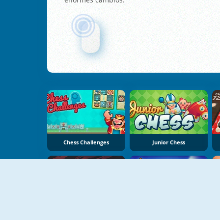
Chess Challenges
Junior Chess
NUEVO
NUEVO
Skyhill: Escape From The Skyscraper
Magic Brick Wars