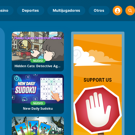
sino
Deportes
Multijugadores
Otros
NUEVO
Hidden Cats: Detective Agency
NUEVO
New Daily Sudoku