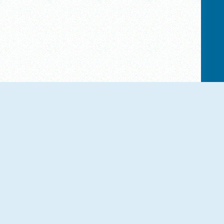
NUEVO
NUEVO
Linebright
Sokonumber
NUEVO
NUEVO