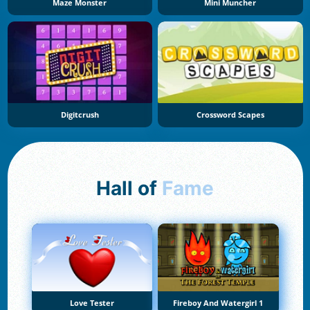
Maze Monster
Mini Muncher
Digitcrush
Crossword Scapes
Hall of
Fame
Love Tester
Fireboy And Watergirl 1