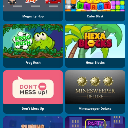
Megacity Hop
Cube Blast
Frog Rush
Hexa Blocks
Don't Mess Up
Minesweeper Deluxe