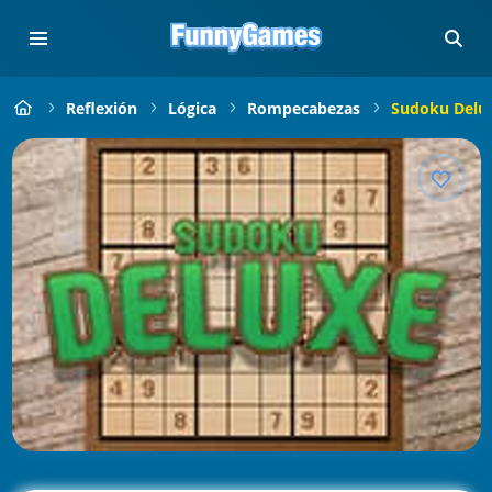
Reflexión
Lógica
Rompecabezas
Sudoku Delu