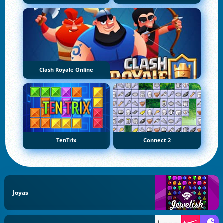
Clash Royale Online
TenTrix
Connect 2
Joyas