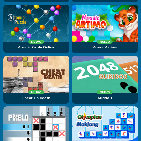
NUEVO
NUEVO
Atomic Puzzle Online
Mosaic Artimo
NUEVO
NUEVO
Cheat On Death
Gurido 3