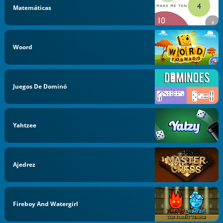
Matemáticas
Woord
Juegos De Dominó
Yahtzee
Ajedrez
Fireboy And Watergirl