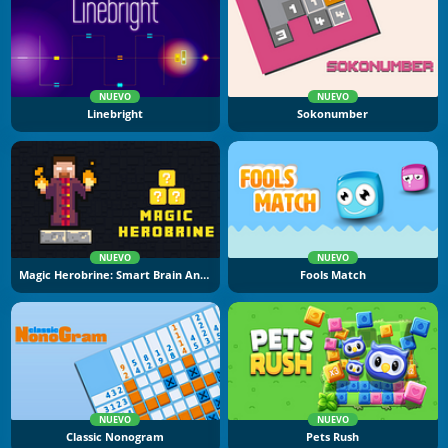
NUEVO
NUEVO
Linebright
Sokonumber
NUEVO
NUEVO
Magic Herobrine: Smart Brain And Puzzle Quest
Fools Match
NUEVO
NUEVO
Classic Nonogram
Pets Rush