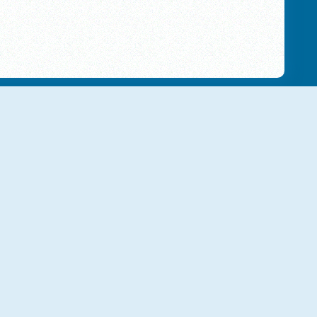
NUEVO
NUEVO
BlockUp
Eco Block Puzzle
NUEVO
NUEVO
lock Puzzle: Jewel Forest
11x11 BLOXX