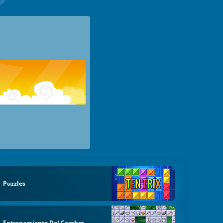
Puzzles
Entrenamiento Del Cerebro