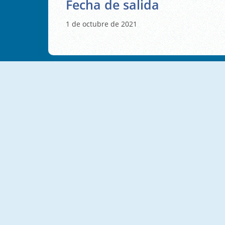
Fecha de salida
1 de octubre de 2021
NUEVO
NUEVO
Garden Block Puzzle
Block Puzzle Tropical Story
NUEVO
NUEVO
Puzzle Wood Block
Farm Block Puzzle
B