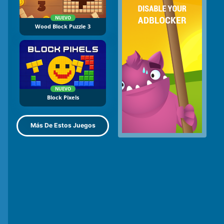
NUEVO
Wood Block Puzzle 3
NUEVO
Block Pixels
Más De Estos Juegos