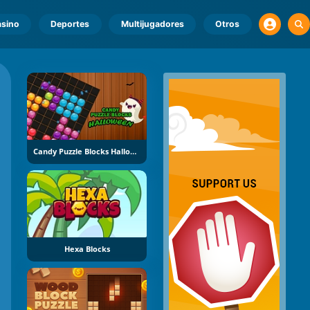
sino
Deportes
Multijugadores
Otros
Candy Puzzle Blocks Halloween
Hexa Blocks