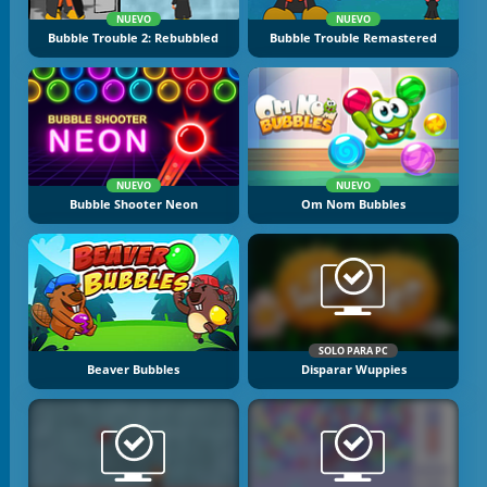
NUEVO
NUEVO
Bubble Trouble 2: Rebubbled
Bubble Trouble Remastered
NUEVO
NUEVO
Bubble Shooter Neon
Om Nom Bubbles
SOLO PARA PC
Beaver Bubbles
Disparar Wuppies