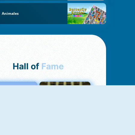
Animales
Hall of
Fame
Love Tester
Fireboy And Watergirl 1