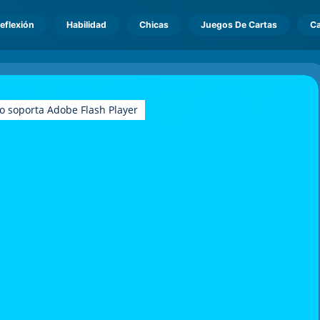
eflexión
Habilidad
Chicas
Juegos De Cartas
Ca
o soporta Adobe Flash Player