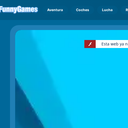
Aventura
Coches
Lucha
R
Esta web ya n