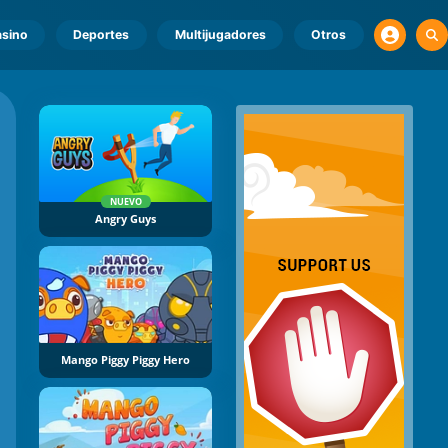
sino
Deportes
Multijugadores
Otros
NUEVO
Angry Guys
Mango Piggy Piggy Hero