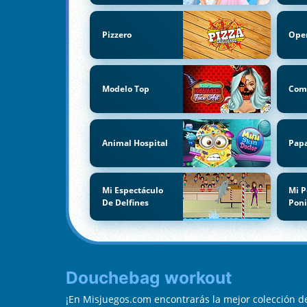
Pizzero
Oper
Modelo Top
Com
Animal Hospital
Papa
Mi Espectáculo
Mi 
De Delfines
Pon
Douchebag workout
¡En Misjuegos.com encontrarás la mejor colección 