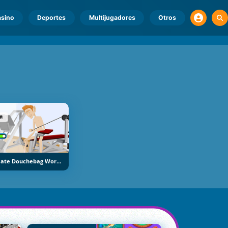
sino
Deportes
Multijugadores
Otros
Ultimate Douchebag Workout