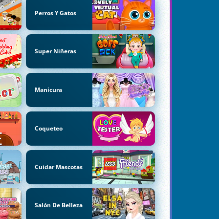
Perros Y Gatos
Super Niñeras
Manicura
Coqueteo
Cuidar Mascotas
Salón De Belleza