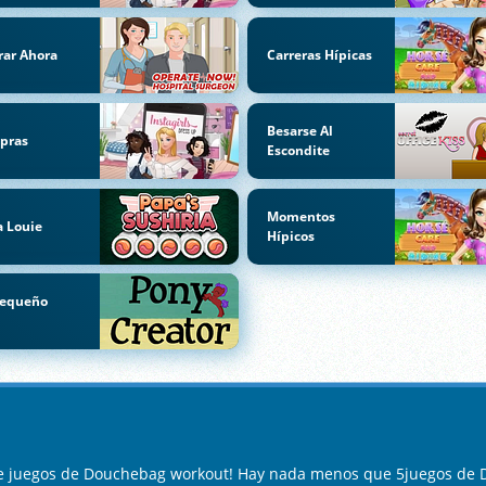
ar Ahora
Carreras Hípicas
Besarse Al
pras
Escondite
Momentos
 Louie
Hípicos
Pequeño
i
de juegos de Douchebag workout! Hay nada menos que 5juegos de 