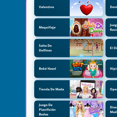
Valentine
Dent
Jueg
Maquillaje
Reci
Salto De
El D
Delfines
Bebé Hazel
Hípi
Tienda De Moda
Ope
Juego De
Dise
Planifición
Mod
Bodas