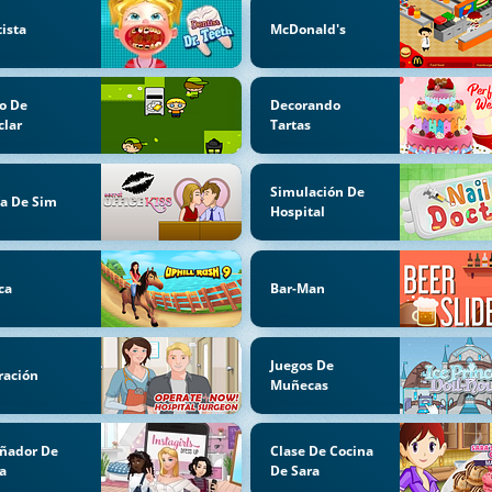
ista
McDonald's
o De
Decorando
clar
Tartas
Simulación De
ía De Sim
Hospital
ca
Bar-Man
Juegos De
ración
Muñecas
ñador De
Clase De Cocina
a
De Sara