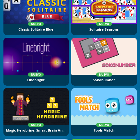
NUEVO
NUEVO
Classic Solitaire Blue
Solitaire Seasons
NUEVO
NUEVO
Linebright
Sokonumber
NUEVO
NUEVO
Magic Herobrine: Smart Brain And Puzzle Quest
Fools Match