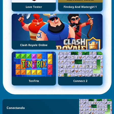
Love Tester
Fireboy And Watergirl 1
Clash Royale Online
TenTrix
Connect 2
Conectando