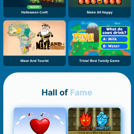
NUEVO
Halloween Craft
Make All Happy
Maze And Tourist
Trivia! Best Family Game
Hall of
Fame