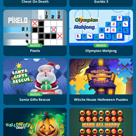
Cheat On Death
Gurido 3
NUEVO
NUEVO
Pixelo
Olympian Mahjong
NUEVO
Santa Gifts Rescue
Witchs House Halloween Puzzles