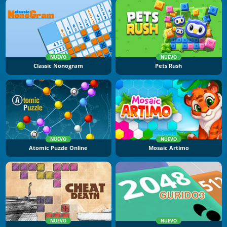
NUEVO
NUEVO
Classic Nonogram
Pets Rush
NUEVO
NUEVO
Atomic Puzzle Online
Mosaic Artimo
NUEVO
NUEVO