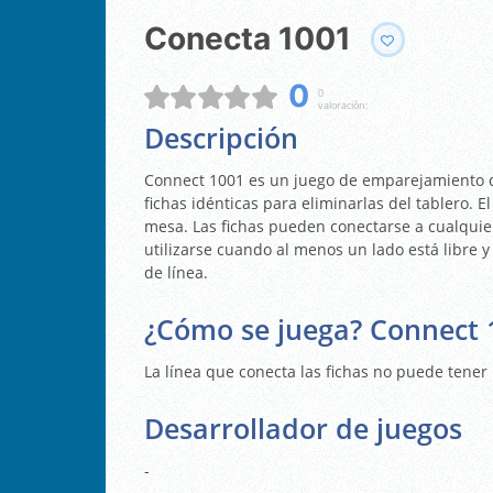
Conecta 1001
0
0
valoración:
Descripción
Connect 1001 es un juego de emparejamiento d
fichas idénticas para eliminarlas del tablero. El
mesa. Las fichas pueden conectarse a cualquie
utilizarse cuando al menos un lado está libre 
de línea.
¿Cómo se juega? Connect 
La línea que conecta las fichas no puede tene
Desarrollador de juegos
-