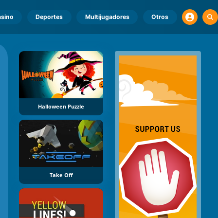
sino
Deportes
Multijugadores
Otros
Halloween Puzzle
Take Off