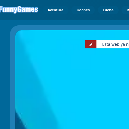
Aventura
Coches
Lucha
R
Esta web ya n