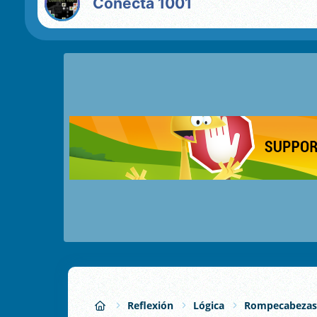
Conecta 1001
Reflexión
Lógica
Rompecabezas