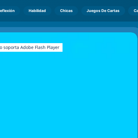
eflexión
Habilidad
Chicas
Juegos De Cartas
Ca
o soporta Adobe Flash Player