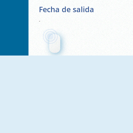
Fecha de salida
-
Megacity Hop
Cube Blast