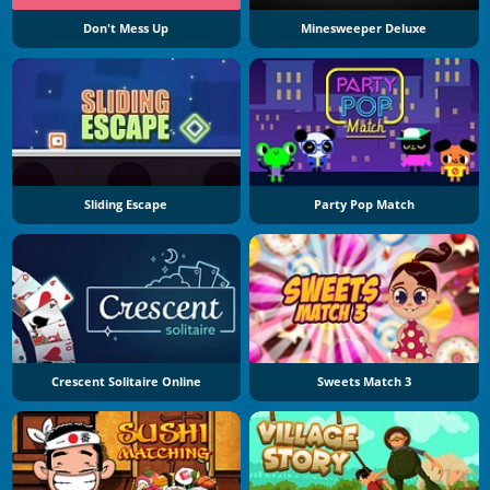
Don't Mess Up
Minesweeper Deluxe
Sliding Escape
Party Pop Match
Crescent Solitaire Online
Sweets Match 3