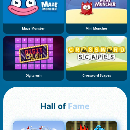
Maze Monster
Mini Muncher
Digitcrush
Crossword Scapes
Hall of
Fame