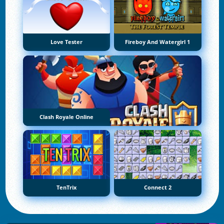
Love Tester
Fireboy And Watergirl 1
Clash Royale Online
TenTrix
Connect 2