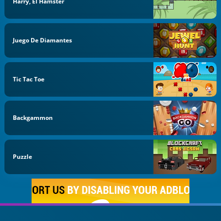
Harry, El Hámster
Juego De Diamantes
Tic Tac Toe
Backgammon
Puzzle