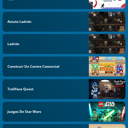
Astuto Ladrón
Ladrón
Construir Un Centro Comercial
Trollface Quest
Juegos De Star Wars