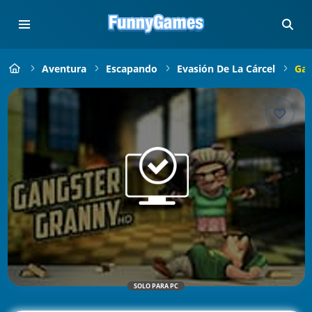
Aventura
Escapando
Evasión De La Cárcel
Gan
SOLO PARA PC