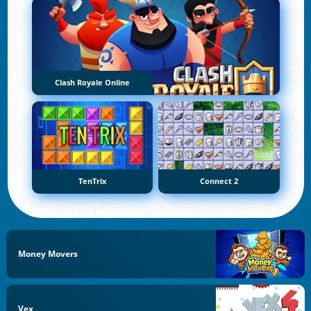
Clash Royale Online
TenTrix
Connect 2
Money Movers
Vex