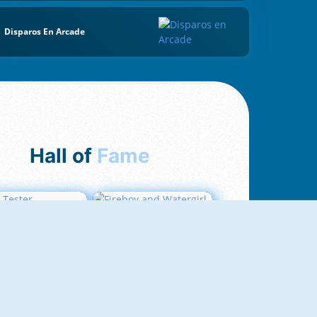
Disparos En Arcade
Hall of
Fame
Love Tester
Fireboy And Watergirl 1