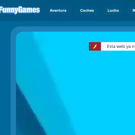
Aventura
Coches
Lucha
R
Esta web ya n