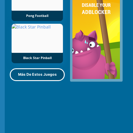
Pong Football
Black Star Pinball
Más De Estos Juegos