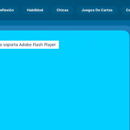
eflexión
Habilidad
Chicas
Juegos De Cartas
Ca
o soporta Adobe Flash Player