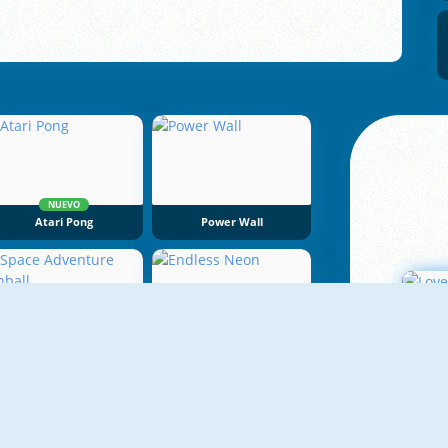
NUEVO
Atari Pong
Power Wall
Space Adventure Pinball
Endless Neon