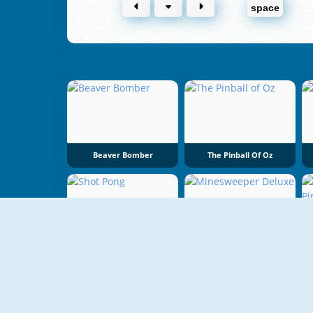
space
Beaver Bomber
The Pinball Of Oz
Shot Pong
Minesweeper Deluxe