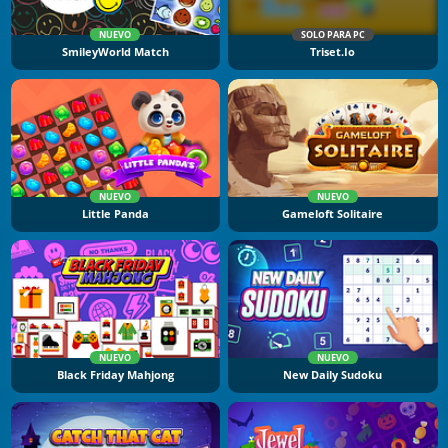
NUEVO
SOLO PARA PC
SmileyWorld Match
Triset.io
NUEVO
NUEVO
Little Panda
Gameloft Solitaire
NUEVO
NUEVO
Black Friday Mahjong
New Daily Sudoku