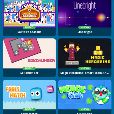
NUEVO
NUEVO
Solitaire Seasons
Linebright
NUEVO
NUEVO
Sokonumber
Magic Herobrine: Smart Brain And Puzzle Quest
NUEVO
NUEVO
Fools Match
Merge Fish