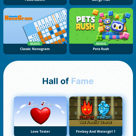
NUEVO
NUEVO
Classic Nonogram
Pets Rush
Hall of
Fame
Love Tester
Fireboy And Watergirl 1