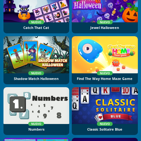
NUEVO
NUEVO
Catch That Cat
Jewel Halloween
NUEVO
NUEVO
Shadow Match Halloween
Find The Way Home Maze Game
NUEVO
NUEVO
Numbers
Classic Solitaire Blue