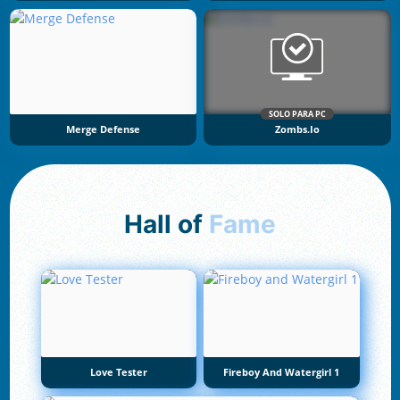
SOLO PARA PC
Merge Defense
Zombs.io
Hall of
Fame
Love Tester
Fireboy And Watergirl 1