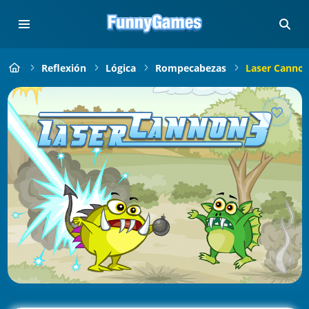
Reflexión
Lógica
Rompecabezas
Laser Cannon