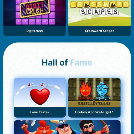
Digitcrush
Crossword Scapes
Hall of
Fame
Love Tester
Fireboy And Watergirl 1