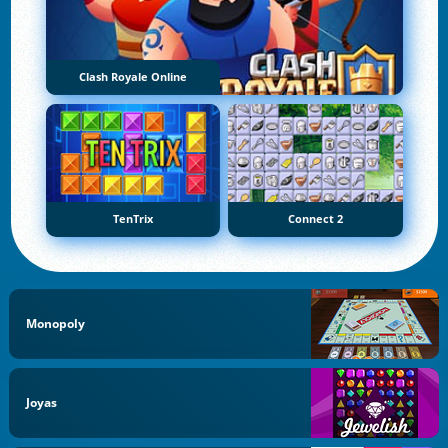
Clash Royale Online
TenTrix
Connect 2
Monopoly
Joyas