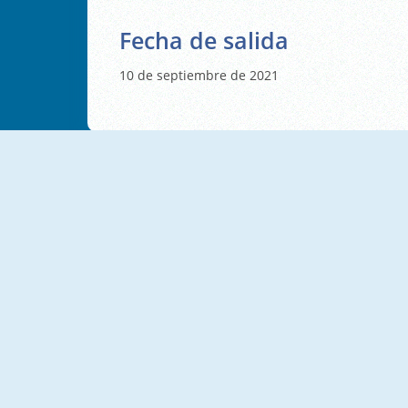
Fecha de salida
10 de septiembre de 2021
Megacity Hop
Cube Blast
Don't Mess Up
Minesweeper Deluxe