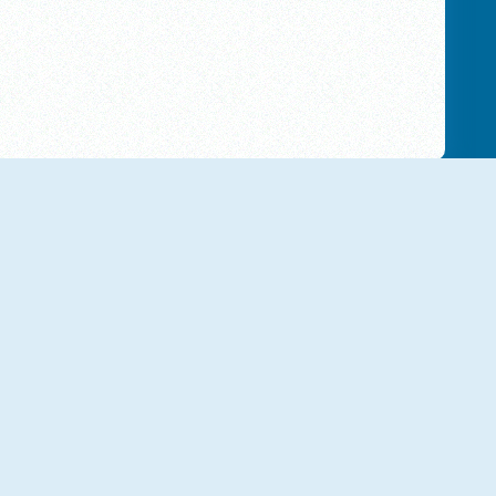
Frog Rush
Hexa Blocks
Sliding Escape
Party Pop Match