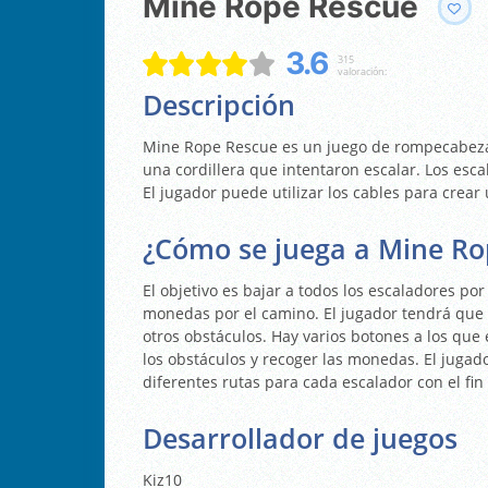
Mine Rope Rescue
3.6
315
valoración:
Descripción
Mine Rope Rescue es un juego de rompecabezas 
una cordillera que intentaron escalar. Los es
El jugador puede utilizar los cables para crear u
¿Cómo se juega a Mine Ro
El objetivo es bajar a todos los escaladores po
monedas por el camino. El jugador tendrá que a
otros obstáculos. Hay varios botones a los que e
los obstáculos y recoger las monedas. El jugad
diferentes rutas para cada escalador con el fi
Desarrollador de juegos
Kiz10