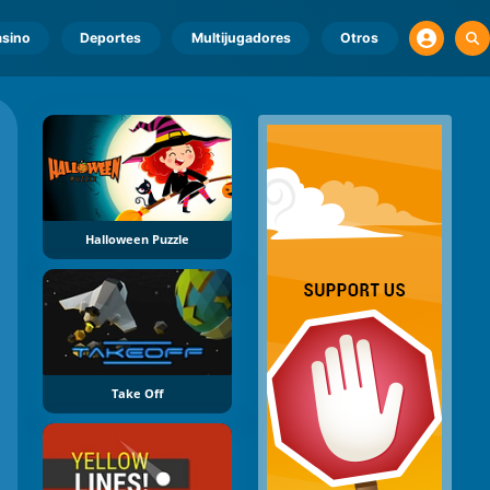
sino
Deportes
Multijugadores
Otros
Halloween Puzzle
Take Off