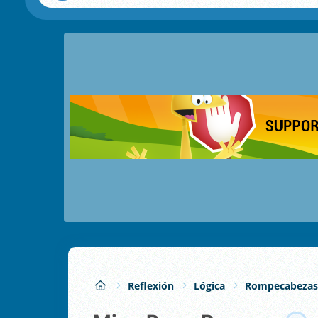
Reflexión
Lógica
Rompecabezas