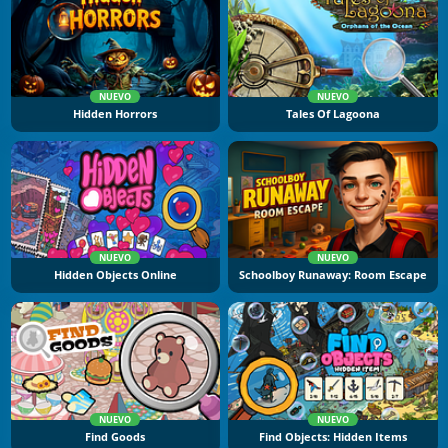
NUEVO
NUEVO
Hidden Horrors
Tales Of Lagoona
NUEVO
NUEVO
Hidden Objects Online
Schoolboy Runaway: Room Escape
NUEVO
NUEVO
Find Goods
Find Objects: Hidden Items