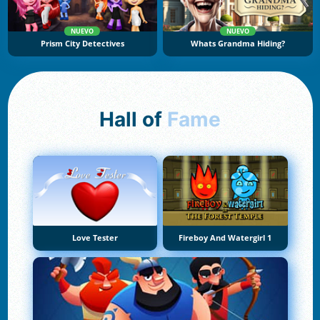
NUEVO
NUEVO
Prism City Detectives
Whats Grandma Hiding?
Hall of
Fame
Love Tester
Fireboy And Watergirl 1