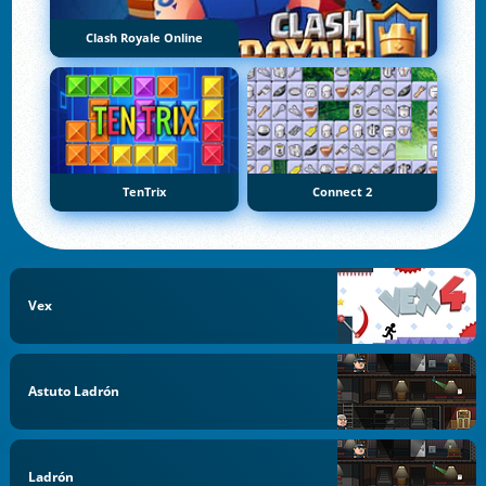
Clash Royale Online
TenTrix
Connect 2
Vex
Astuto Ladrón
Ladrón