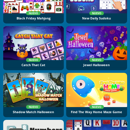
NUEVO
NUEVO
Black Friday Mahjong
New Daily Sudoku
NUEVO
NUEVO
Catch That Cat
Jewel Halloween
NUEVO
NUEVO
Shadow Match Halloween
Find The Way Home Maze Game