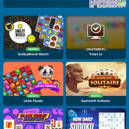
NUEVO
SOLO PARA PC
SmileyWorld Match
Triset.io
NUEVO
NUEVO
Little Panda
Gameloft Solitaire