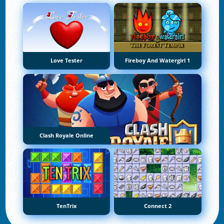
Love Tester
Fireboy And Watergirl 1
Clash Royale Online
TenTrix
Connect 2