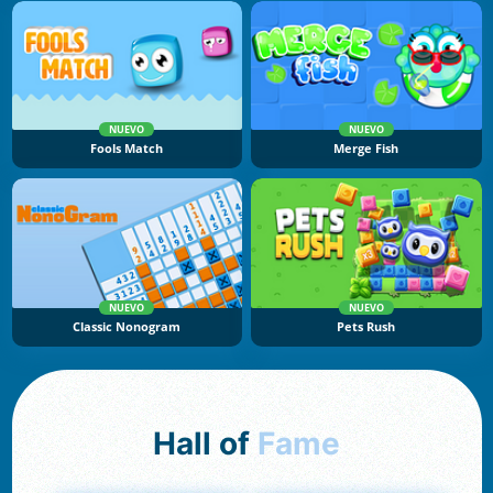
NUEVO
NUEVO
Fools Match
Merge Fish
NUEVO
NUEVO
Classic Nonogram
Pets Rush
Hall of
Fame