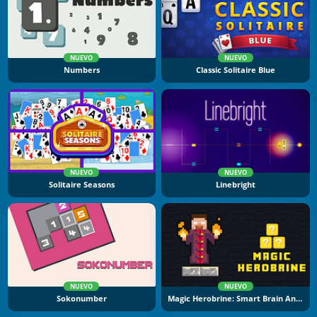
NUEVO
NUEVO
Numbers
Classic Solitaire Blue
NUEVO
NUEVO
Solitaire Seasons
Linebright
NUEVO
NUEVO
Sokonumber
Magic Herobrine: Smart Brain And Puzzle Quest