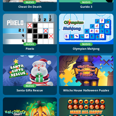
NUEVO
NUEVO
Cheat On Death
Gurido 3
NUEVO
NUEVO
Pixelo
Olympian Mahjong
NUEVO
Santa Gifts Rescue
Witchs House Halloween Puzzles