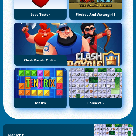
Love Tester
Fireboy And Watergirl 1
Clash Royale Online
TenTrix
Connect 2
Mahjong