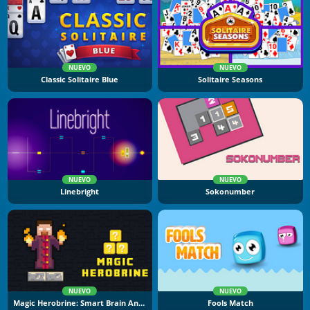
NUEVO
NUEVO
Classic Solitaire Blue
Solitaire Seasons
NUEVO
NUEVO
Linebright
Sokonumber
NUEVO
NUEVO
Magic Herobrine: Smart Brain And Puzzle Quest
Fools Match