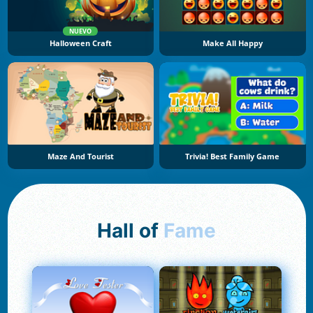
NUEVO
Halloween Craft
Make All Happy
Maze And Tourist
Trivia! Best Family Game
Hall of
Fame