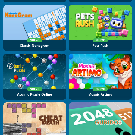
NUEVO
NUEVO
Classic Nonogram
Pets Rush
NUEVO
NUEVO
Atomic Puzzle Online
Mosaic Artimo