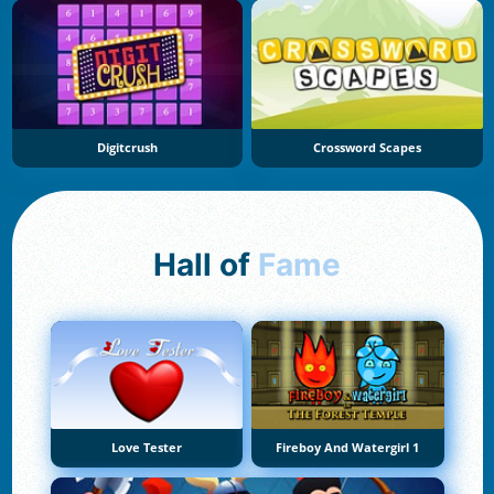
Digitcrush
Crossword Scapes
Hall of
Fame
Love Tester
Fireboy And Watergirl 1