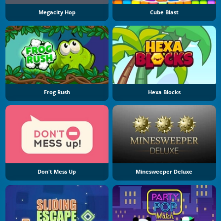
Megacity Hop
Cube Blast
Frog Rush
Hexa Blocks
Don't Mess Up
Minesweeper Deluxe