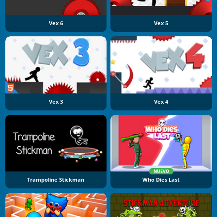
Vex 6
Vex 5
Vex 3
Vex 4
NUEVO
Trampoline Stickman
Who Dies Last