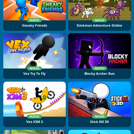
NUEVO
NUEVO
Sneaky Friends
Stickman Adventure Online
NUEVO
NUEVO
Vex Try To Fly
Blocky Archer Run
NUEVO
NUEVO
Vex X3M 3
Stick Kill 3D