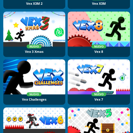
Vex X3M 2
Vex X3M
NUEVO
NUEVO
Vex 3 Xmas
Vex 8
NUEVO
NUEVO
Vex Challenges
Vex 7