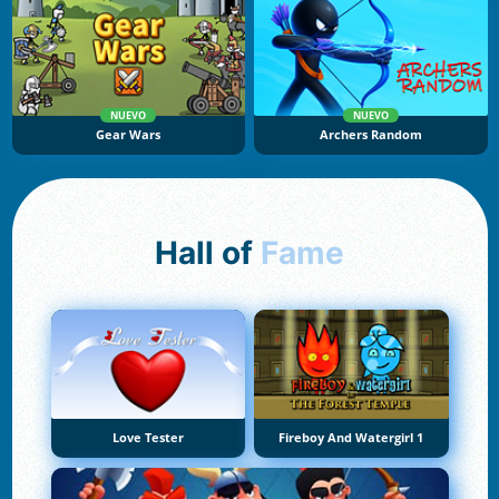
NUEVO
NUEVO
Gear Wars
Archers Random
Hall of
Fame
Love Tester
Fireboy And Watergirl 1