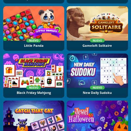
NUEVO
NUEVO
Little Panda
Gameloft Solitaire
NUEVO
NUEVO
Black Friday Mahjong
New Daily Sudoku