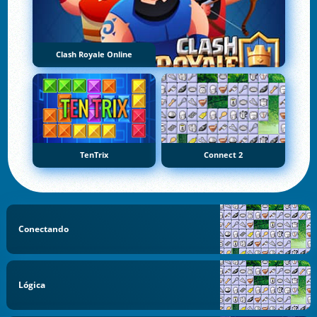
Clash Royale Online
TenTrix
Connect 2
Conectando
Lógica