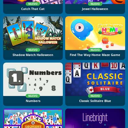
NUEVO
NUEVO
Catch That Cat
Jewel Halloween
NUEVO
NUEVO
Shadow Match Halloween
Find The Way Home Maze Game
NUEVO
NUEVO
Numbers
Classic Solitaire Blue