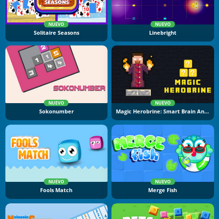
NUEVO
NUEVO
Solitaire Seasons
Linebright
NUEVO
NUEVO
Sokonumber
Magic Herobrine: Smart Brain And Puzzle Quest
NUEVO
NUEVO
Fools Match
Merge Fish