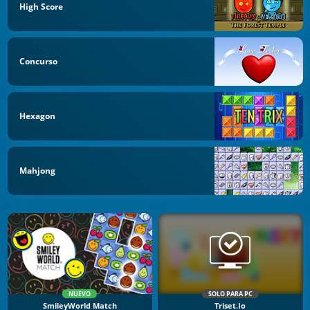
High Score
Concurso
Hexagon
Mahjong
NUEVO
SOLO PARA PC
SmileyWorld Match
Triset.io