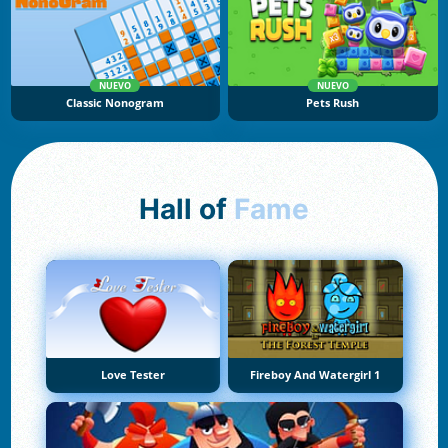
NUEVO
NUEVO
Classic Nonogram
Pets Rush
Hall of
Fame
Love Tester
Fireboy And Watergirl 1