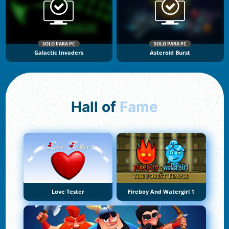
SOLO PARA PC
SOLO PARA PC
Galactic Invaders
Asteroid Burst
Hall of
Fame
Love Tester
Fireboy And Watergirl 1