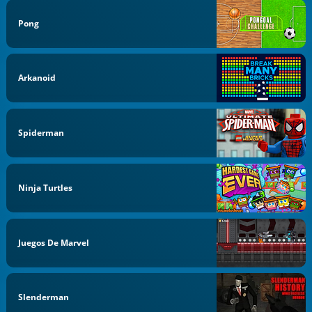
Pong
Arkanoid
Spiderman
Ninja Turtles
Juegos De Marvel
Slenderman