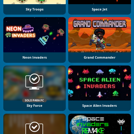
Sky Troops
Space Jet
Neon Invaders
Grand Commander
SOLO PARA PC
Sky Force
Space Alien Invaders