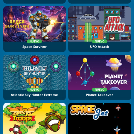
NUEVO
NUEVO
Space Survivor
UFO Attack
NUEVO
NUEVO
Atlantic Sky Hunter Extreme
Planet Takeover