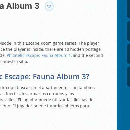
una Album 3
episode in this Escape Room game series. The player
nce the player is inside, there are 10 hidden postage
ode,
Philatelic Escape: Fauna Album 1
, and the second
 nuestro sitio.
ic Escape: Fauna Album 3?
tendrá que buscar en el apartamento, sino también
as fuertes, los armarios cerrados y los
sellos. El jugador puede utilizar las flechas del
mento. El jugador puede tocar los objetos para