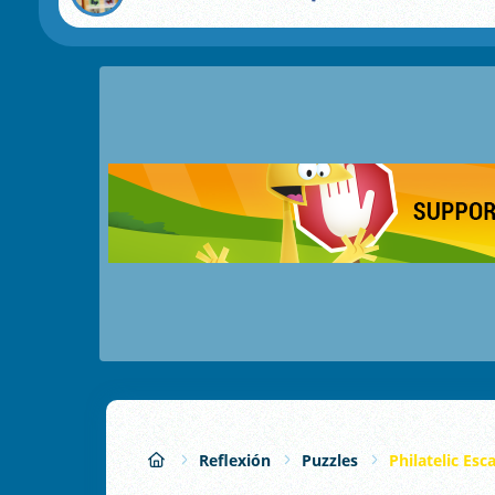
Reflexión
Puzzles
Philatelic Es