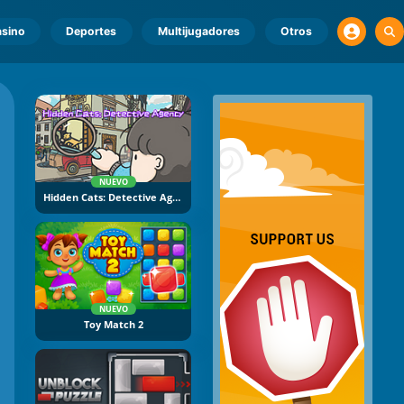
sino
Deportes
Multijugadores
Otros
NUEVO
Hidden Cats: Detective Agency
NUEVO
Toy Match 2