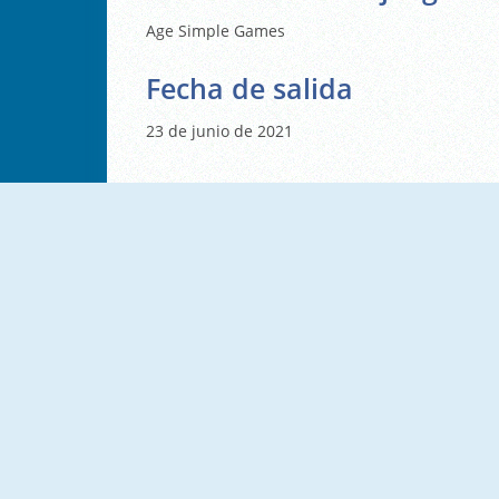
Age Simple Games
Fecha de salida
23 de junio de 2021
NUEVO
NUEVO
SmileyWorld Match
Triset.io
NUEVO
NUEVO