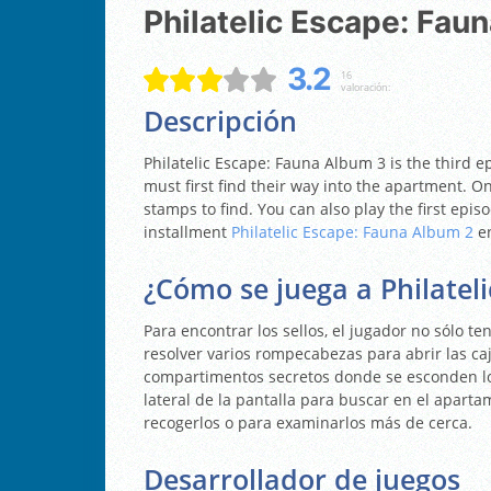
Philatelic Escape: Fa
3.2
16
valoración:
Descripción
Philatelic Escape: Fauna Album 3 is the third 
must first find their way into the apartment. O
stamps to find. You can also play the first epis
installment
Philatelic Escape: Fauna Album 2
en
¿Cómo se juega a Philatel
Para encontrar los sellos, el jugador no sólo 
resolver varios rompecabezas para abrir las caj
compartimentos secretos donde se esconden los 
lateral de la pantalla para buscar en el aparta
recogerlos o para examinarlos más de cerca.
Desarrollador de juegos