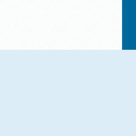
NUEVO
NUEVO
Little Panda
Gameloft Solitaire
NUEVO
NUEVO