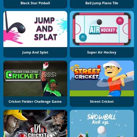
Black Star Pinball
Ball Jump Piano Tile
Jump And Splat
Super Air Hockey
Cricket Fielder Challenge Game
Street Cricket