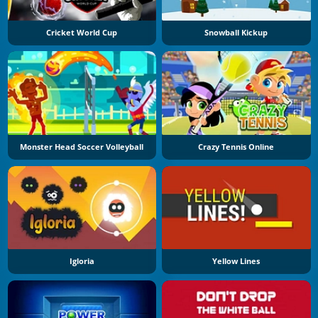
Cricket World Cup
Snowball Kickup
Monster Head Soccer Volleyball
Crazy Tennis Online
Igloria
Yellow Lines