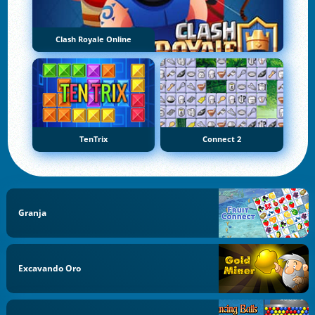
Clash Royale Online
TenTrix
Connect 2
Granja
Excavando Oro