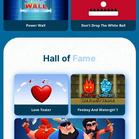
Power Wall
Don't Drop The White Ball
Hall of
Fame
Love Tester
Fireboy And Watergirl 1