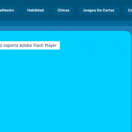
eflexión
Habilidad
Chicas
Juegos De Cartas
Ca
o soporta Adobe Flash Player