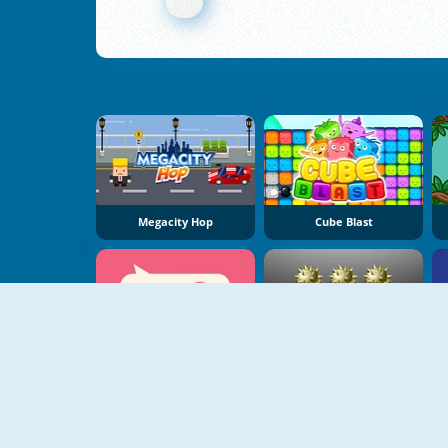
Megacity Hop
Cube Blast
Don't Mess Up
Minesweeper Deluxe