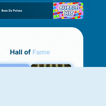
Bote De Pelota
Hall of
Fame
Love Tester
Fireboy And Watergirl 1