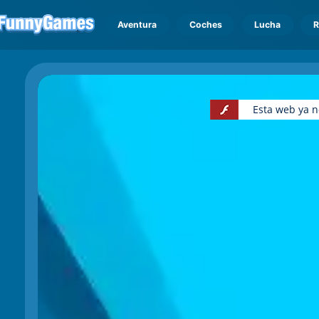
Aventura
Coches
Lucha
R
Esta web ya n