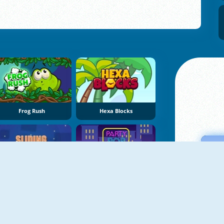
Frog Rush
Hexa Blocks
Sliding Escape
Party Pop Match