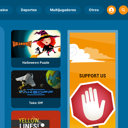
sino
Deportes
Multijugadores
Otros
Halloween Puzzle
Take Off