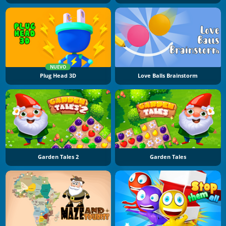
NUEVO
Plug Head 3D
Love Balls Brainstorm
Garden Tales 2
Garden Tales