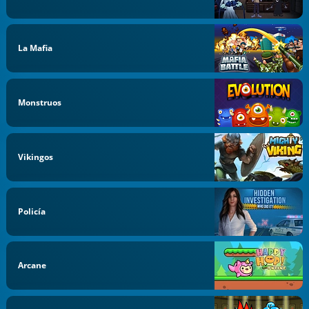
La Mafia
Monstruos
Vikingos
Policía
Arcane