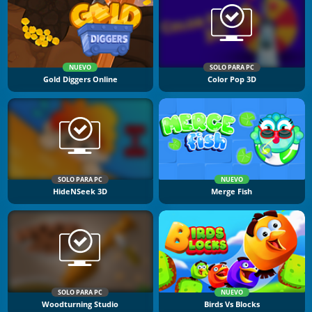
NUEVO
SOLO PARA PC
Gold Diggers Online
Color Pop 3D
SOLO PARA PC
NUEVO
HideNSeek 3D
Merge Fish
SOLO PARA PC
NUEVO
Woodturning Studio
Birds Vs Blocks