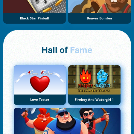
Black Star Pinball
Beaver Bomber
Hall of
Fame
Love Tester
Fireboy And Watergirl 1