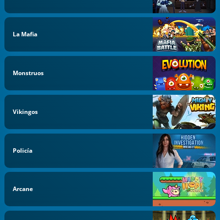
La Mafia
Monstruos
Vikingos
Policía
Arcane