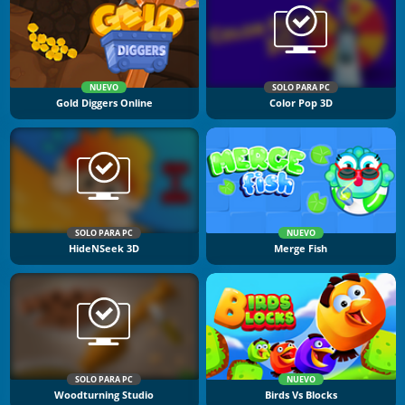
NUEVO
SOLO PARA PC
Gold Diggers Online
Color Pop 3D
SOLO PARA PC
NUEVO
HideNSeek 3D
Merge Fish
SOLO PARA PC
NUEVO
Woodturning Studio
Birds Vs Blocks