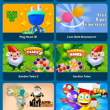
NUEVO
Plug Head 3D
Love Balls Brainstorm
Garden Tales 2
Garden Tales