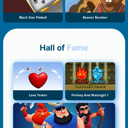
Black Star Pinball
Beaver Bomber
Hall of
Fame
Love Tester
Fireboy And Watergirl 1