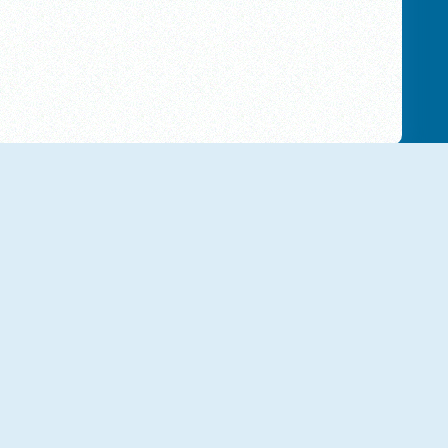
NUEVO
NUEVO
Gold Diggers Online
Color Pop 3D
NUEVO
NUEVO
Woodturning Studio
Birds Vs Blocks