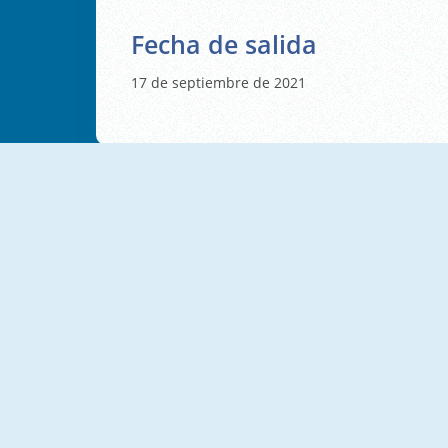
Fecha de salida
17 de septiembre de 2021
NUEVO
NUEVO
Chain Cube: 2048 Merge
Hide And Seek: The Original
NUEVO
NUEVO
HideNSeek 3D
Merge Fish