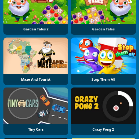
Garden Tales 2
Garden Tales
Maze And Tourist
Stop Them All
Tiny Cars
Crazy Pong 2