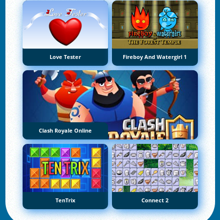
Love Tester
Fireboy And Watergirl 1
Clash Royale Online
TenTrix
Connect 2