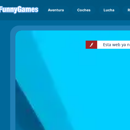
Aventura
Coches
Lucha
R
Esta web ya n