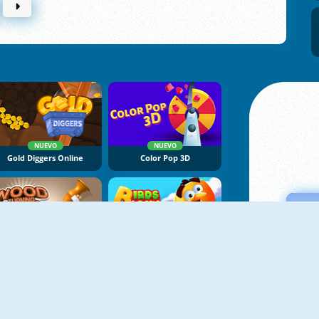
NUEVO
NUEVO
Gold Diggers Online
Color Pop 3D
NUEVO
NUEVO
Woodturning Studio
Birds Vs Blocks