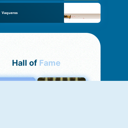
Vaqueros
Hall of
Fame
Love Tester
Fireboy And Watergirl 1