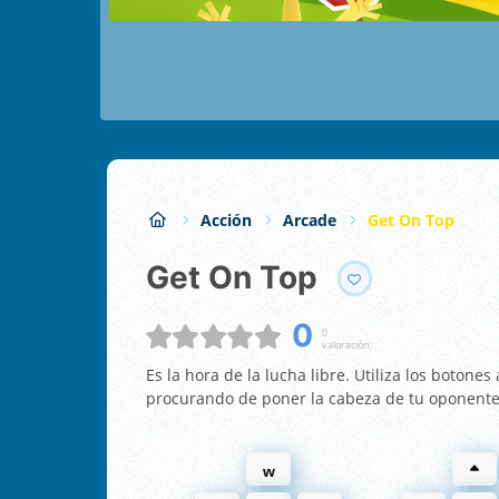
Acción
Arcade
Get On Top
Get On Top
0
0
valoración:
Es la hora de la lucha libre. Utiliza los botone
procurando de poner la cabeza de tu oponente
w