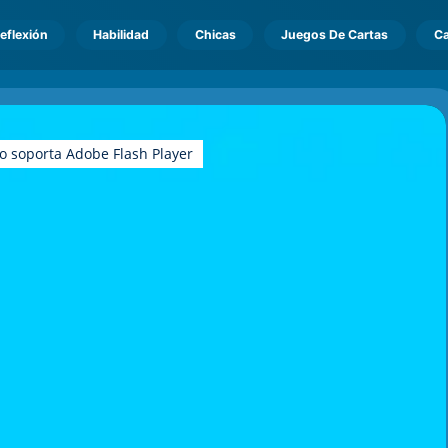
eflexión
Habilidad
Chicas
Juegos De Cartas
Ca
o soporta Adobe Flash Player