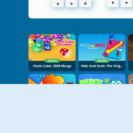
a
s
d
NUEVO
NUEVO
Chain Cube: 2048 Merge
Hide And Seek: The Original
NUEVO
NUEVO
HideNSeek 3D
Merge Fish